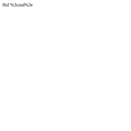
ffuf %3casd%3e